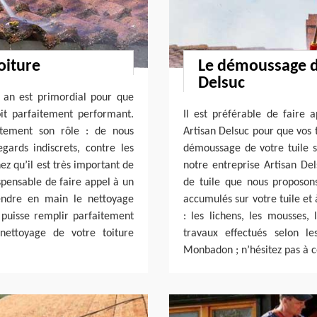
oiture
Le démoussage de
Delsuc
r an est primordial pour que
oit parfaitement performant.
Il est préférable de faire
itement son rôle : de nous
Artisan Delsuc pour que vos 
gards indiscrets, contre les
démoussage de votre tuile s
ez qu’il est très important de
notre entreprise Artisan D
ispensable de faire appel à un
de tuile que nous proposons
endre en main le nettoyage
accumulés sur votre tuile et
 puisse remplir parfaitement
: les lichens, les mousses,
nettoyage de votre toiture
travaux effectués selon l
Monbadon ; n’hésitez pas à c