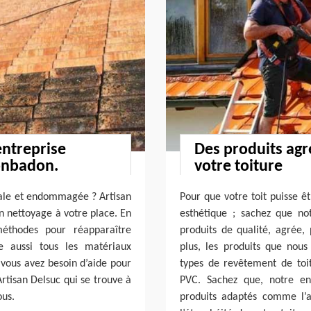
entreprise
Des produits ag
onbadon.
votre toiture
sale et endommagée ? Artisan
Pour que votre toit puisse ê
n nettoyage à votre place. En
esthétique ; sachez que not
méthodes pour réapparaître
produits de qualité, agrée,
de aussi tous les matériaux
plus, les produits que nous
 vous avez besoin d’aide pour
types de revêtement de toit
Artisan Delsuc qui se trouve à
PVC. Sachez que, notre ent
ous.
produits adaptés comme l’a