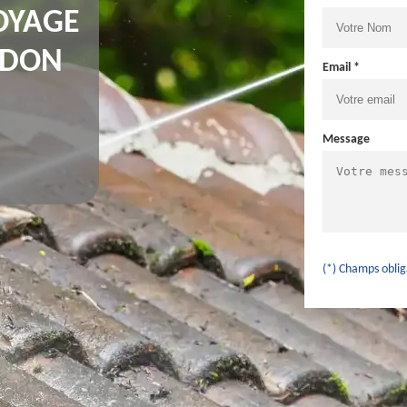
OYAGE
ADON
Email *
Message
(*) Champs oblig