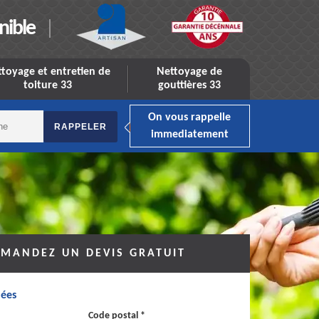
nible
toyage et entretien de
Nettoyage de
toiture 33
gouttières 33
On vous rappelle
immediatement
MANDEZ UN DEVIS GRATUIT
ées
Code postal *