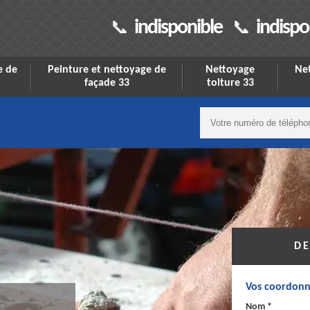
indisponible
indispo
e de
Peinture et nettoyage de
Nettoyage
Net
façade 33
toiture 33
DE
Vos coordonn
Nom *