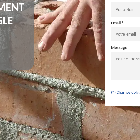
IMENT
SLE
Email *
Message
(*) Champs oblig