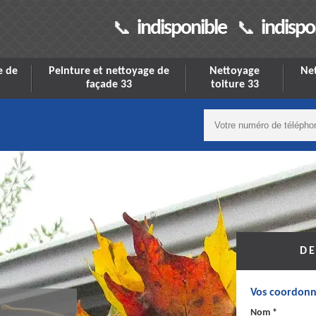
indisponible
indispo
e de
Peinture et nettoyage de
Nettoyage
Net
façade 33
toiture 33
DE
Vos coordonn
Nom *