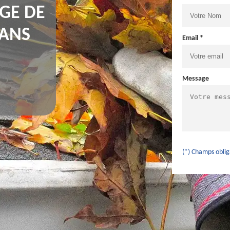
GE DE
SANS
Email *
Message
(*) Champs oblig