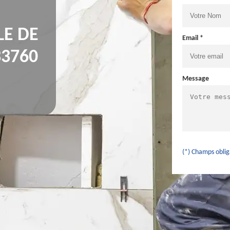
LE DE
Email *
33760
Message
(*) Champs oblig