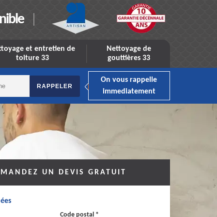
nible
toyage et entretien de
Nettoyage de
toiture 33
gouttières 33
On vous rappelle
immediatement
MANDEZ UN DEVIS GRATUIT
ées
Code postal *