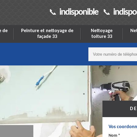
indisponible
indispo
e de
Peinture et nettoyage de
Nettoyage
Net
façade 33
toiture 33
DE
Vos coordonn
Nom *