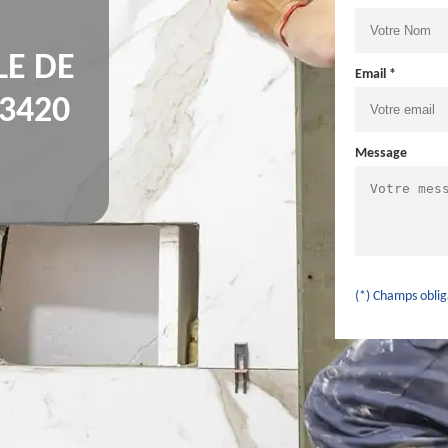
LE DE
Email *
3420
Message
(*) Champs oblig