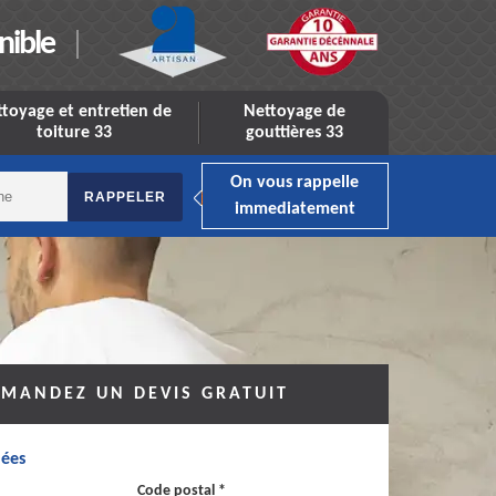
nible
toyage et entretien de
Nettoyage de
toiture 33
gouttières 33
On vous rappelle
immediatement
MANDEZ UN DEVIS GRATUIT
ées
Code postal *