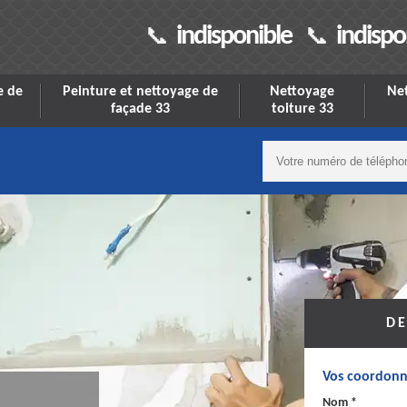
indisponible
indispo
e de
Peinture et nettoyage de
Nettoyage
Net
façade 33
toiture 33
DE
Vos coordonn
Nom *