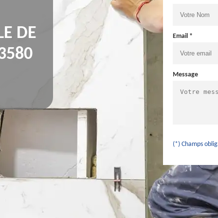
LE DE
Email *
3580
Message
(*) Champs oblig