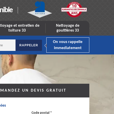
nible
toyage et entretien de
Nettoyage de
toiture 33
gouttières 33
On vous rappelle
immediatement
MANDEZ UN DEVIS GRATUIT
ées
Code postal *