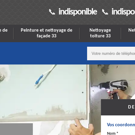
indisponible
indispo
e de
Peinture et nettoyage de
Nettoyage
Net
façade 33
toiture 33
DE
Vos coordonn
Nom *