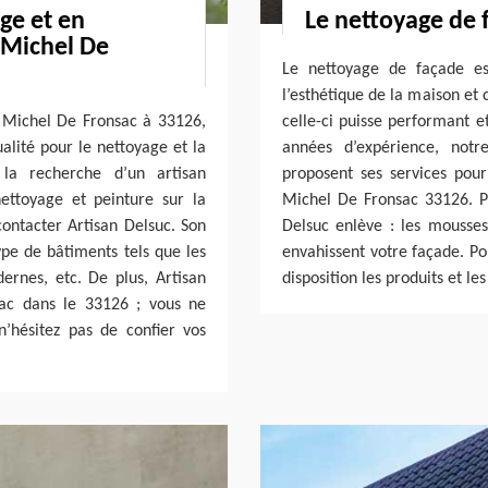
ge et en
Le nettoyage de 
t Michel De
Le nettoyage de façade es
l’esthétique de la maison et 
nt Michel De Fronsac à 33126,
celle-ci puisse performant e
alité pour le nettoyage et la
années d’expérience, notr
la recherche d’un artisan
proposent ses services pour
ettoyage et peinture sur la
Michel De Fronsac 33126. Po
contacter Artisan Delsuc. Son
Delsuc enlève : les mousses,
type de bâtiments tels que les
envahissent votre façade. Po
ernes, etc. De plus, Artisan
disposition les produits et l
sac dans le 33126 ; vous ne
n’hésitez pas de confier vos