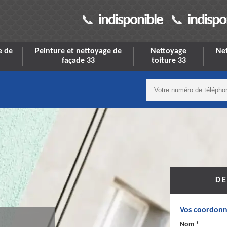
indisponible
indispo
e de
Peinture et nettoyage de
Nettoyage
Net
façade 33
toiture 33
DE
Vos coordonn
Nom *