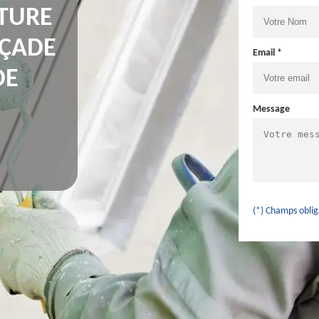
NTURE
AÇADE
Email *
DE
Message
(*) Champs oblig