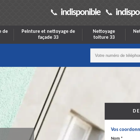
indisponible
indispo
e de
Peinture et nettoyage de
Nettoyage
Net
façade 33
toiture 33
DE
Vos coordonn
Nom *