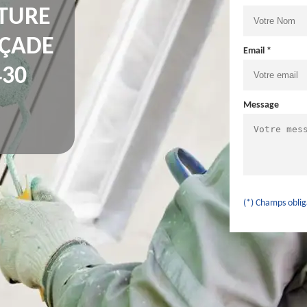
NTURE
AÇADE
Email *
430
Message
(*) Champs oblig