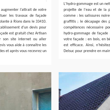
L'hydro-gommage est un netto
 augmenter l’attrait de votre
projette de l'eau et de la 
ctuer les travaux de façade
comme : les salissures noires
plante à Rions dans le 33410.
graffitis ; le décapage des 
’établissement d’un devis pour
compétences nécessaire pou
açade est gratuit chez Artisan
hydro-gommage de façade à
er son site internet ou aller
votre façade : en bois, en 
evis vous aide à connaître les
est efficace. Ainsi, n’hésit
ndes et après vous recevrez un
Delsuc pour prendre en main