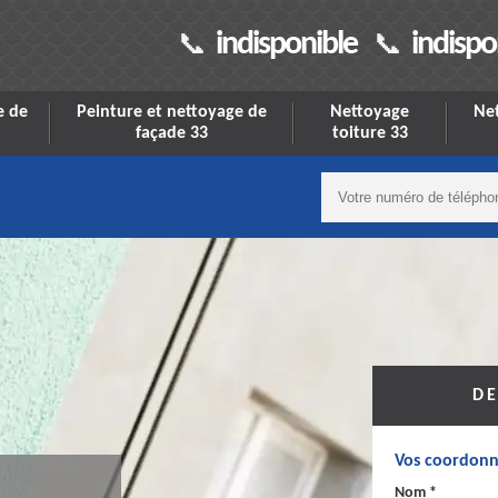
indisponible
indispo
e de
Peinture et nettoyage de
Nettoyage
Net
façade 33
toiture 33
DE
Vos coordonn
Nom *