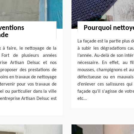
ventions
Pourquoi nettoye
ade
La façade est la partie plus 
x à faire, le nettoyage de la
à subir les dégradations ca
 Fort de plusieurs années
l’année. Au-delà de son inté
rise Artisan Delsuc et nos
nécessaire. En effet, au fi
proposer des prestations de
mousses, champignons et autr
soins en travaux de nettoyage
défectueuse ou en mauvais 
tervenir pour vos travaux de
d’enlever ces salissures q
 ou particulier dans la ville
façade qu'il s'agisse de vot
entreprise Artisan Delsuc est
etc…