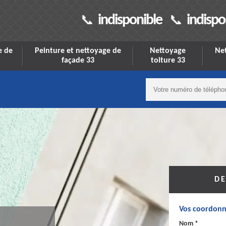
indisponible
indispo
e de
Peinture et nettoyage de
Nettoyage
Net
façade 33
toiture 33
DE
Vos coordonn
Nom *