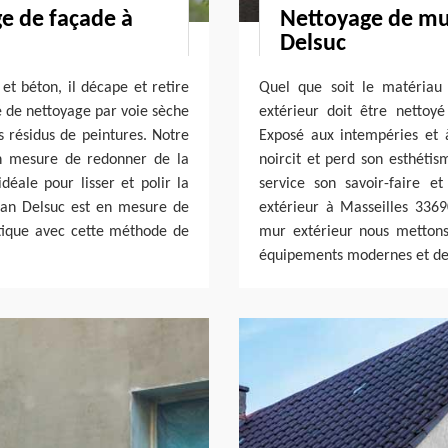
ge de façade à
Nettoyage de mur
Delsuc
et béton, il décape et retire
Quel que soit le matériau 
é de nettoyage par voie sèche
extérieur doit être nettoy
s résidus de peintures. Notre
Exposé aux intempéries et 
en mesure de redonner de la
noircit et perd son esthétis
déale pour lisser et polir la
service son savoir-faire 
isan Delsuc est en mesure de
extérieur à Masseilles 336
tique avec cette méthode de
mur extérieur nous mettons
équipements modernes et des