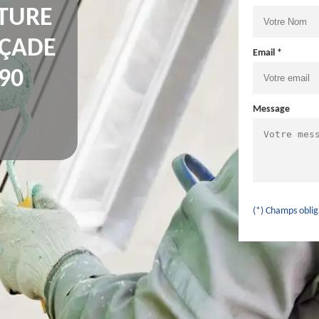
NTURE
AÇADE
Email *
90
Message
(*) Champs oblig