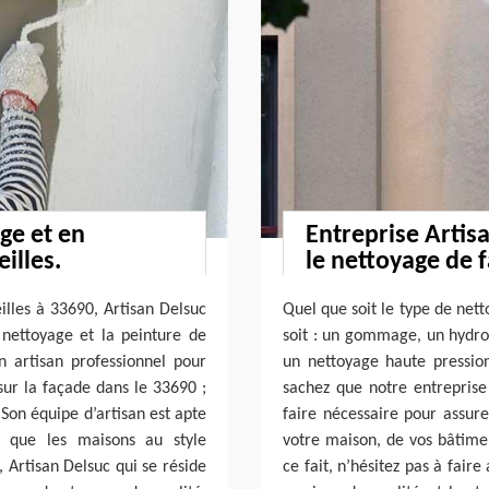
ge et en
Entreprise Artis
illes.
le nettoyage de 
illes à 33690, Artisan Delsuc
Quel que soit le type de net
 nettoyage et la peinture de
soit : un gommage, un hydr
n artisan professionnel pour
un nettoyage haute pressio
sur la façade dans le 33690 ;
sachez que notre entreprise
 Son équipe d’artisan est apte
faire nécessaire pour assur
s que les maisons au style
votre maison, de vos bâtim
, Artisan Delsuc qui se réside
ce fait, n’hésitez pas à fair