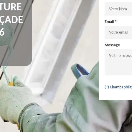
NTURE
AÇADE
Email *
6
Message
(*) Champs oblig