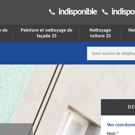
indisponible
indispo
e de
Peinture et nettoyage de
Nettoyage
Net
façade 33
toiture 33
DE
Vos coordonn
Nom *