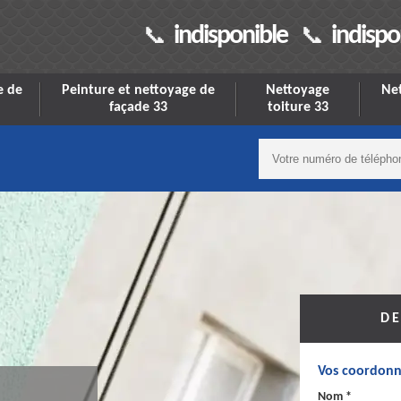
indisponible
indispo
e de
Peinture et nettoyage de
Nettoyage
Net
façade 33
toiture 33
DE
Vos coordonn
Nom *