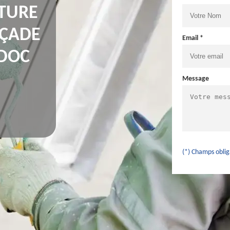
NTURE
AÇADE
Email *
EDOC
Message
(*) Champs oblig