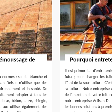
 démoussage de
Pourquoi entrete
Il est primordial d’entreteni
x normes : solide, étanche et
futur ; pour changer les tui
san Delsuc n’utilise que des
l’état de la sous toiture. C’e
nvironnement et la santé. De
sa toiture. Notre entreprise 
faitement adapter à tous les
de l’entretien de votre toitu
oise, béton, lauze, shingle,
notre entreprise Artisan Del
elsuc utilise également des
les bonnes solutions à prendre