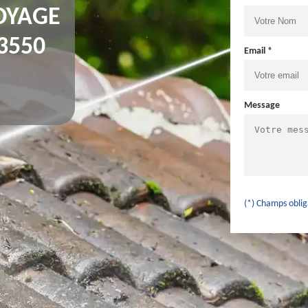
OYAGE
3550
Email *
Message
(*) Champs oblig