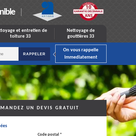
nible
toyage et entretien de
Nettoyage de
toiture 33
gouttières 33
On vous rappelle
immediatement
MANDEZ UN DEVIS GRATUIT
ées
Code postal *