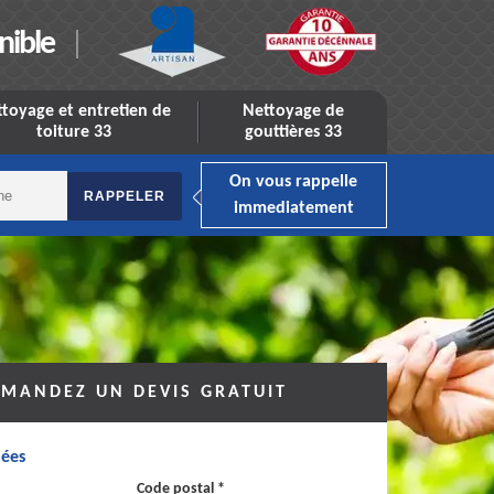
nible
toyage et entretien de
Nettoyage de
toiture 33
gouttières 33
On vous rappelle
immediatement
MANDEZ UN DEVIS GRATUIT
ées
Code postal *