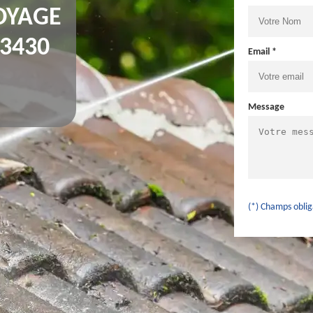
OYAGE
33430
Email *
Message
(*) Champs oblig