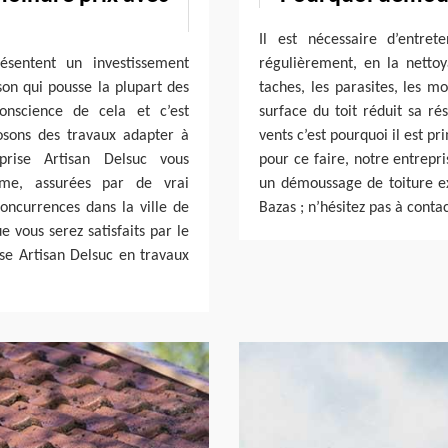
Il est nécessaire d’entret
ésentent un investissement
régulièrement, en la nettoy
son qui pousse la plupart des
taches, les parasites, les m
onscience de cela et c’est
surface du toit réduit sa rés
osons des travaux adapter à
vents c’est pourquoi il est p
eprise Artisan Delsuc vous
pour ce faire, notre entrepri
mme, assurées par de vrai
un démoussage de toiture exé
concurrences dans la ville de
Bazas ; n’hésitez pas à conta
 vous serez satisfaits par le
ise Artisan Delsuc en travaux