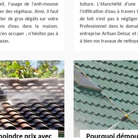
it, l’usage de l’anti-mousse
toiture. L'étanchéité d’une
r des végétaux. Ainsi, il faut
l’infiltration d’eau à travers
ter de gros dégâts sur votre
de toit n’est pas à néglige
ions d’eau dans la maison,
Professionnel dans le doma
s’en occuper ; n’hésitez pas à
entreprise Artisan Delsuc e
azas.
à bien vos travaux de nettoya
moindre prix avec
Pourquoi démous