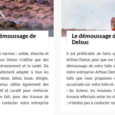
 démoussage de
Le démoussage de
Delsuc
x normes : solide, étanche et
Il est préférable de faire
san Delsuc n’utilise que des
Artisan Delsuc pour que vos 
nvironnement et la santé. De
démoussage de votre tuile s
faitement adapter à tous les
notre entreprise Artisan Del
oise, béton, lauze, shingle,
tuile que nous proposons c
elsuc utilise également des
accumulés sur votre tuile et
f et curatif pour renforcer
: les lichens, les mousses,
ce fait, pour des travaux de
travaux effectués selon les 
 contacter notre entreprise
; n’hésitez pas à contacter n