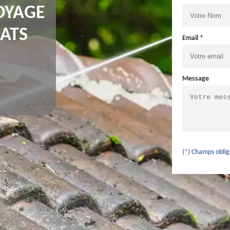
OYAGE
ATS
Email *
Message
(*) Champs oblig