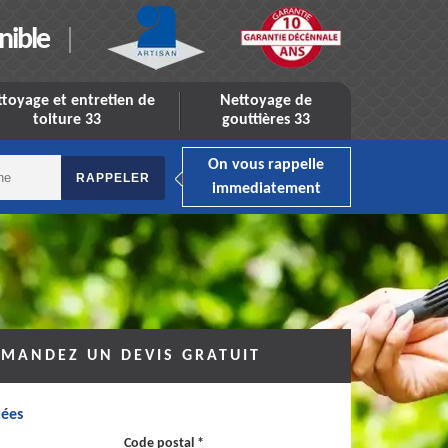
nible
toyage et entretien de
Nettoyage de
toiture 33
gouttières 33
On vous rappelle
immediatement
MANDEZ UN DEVIS GRATUIT
ées
Code postal *