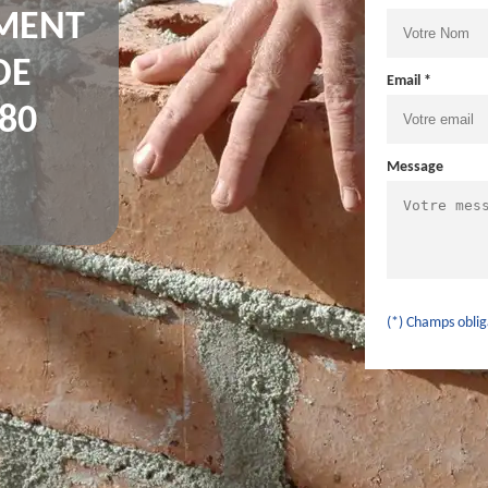
IMENT
DE
Email *
80
Message
(*) Champs oblig