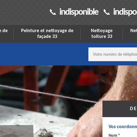
indisponible
indispo
e de
Peinture et nettoyage de
Nettoyage
Net
façade 33
toiture 33
DE
Vos coordonn
Nom *