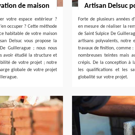
évation de maison
Artisan Delsuc po
er votre espace extérieur ?
Forte de plusieurs années d’
 s’en occuper ? Cette méthode
en mesure de réaliser la remi
ace habitable de votre maison
de Saint Sulpice De Guiller
isan Delsuc vous propose la
artisans polyvalents, notre 
 De Guillerague ; nous nous
travaux de finition, comme :
 avoir étudié la structure et
nombreuses teintes mais au
bilité de votre projet ; notre
crépis. De la conception à l
harge globale de votre projet
les qualifications et les s
llerague.
globalité sur votre projet.