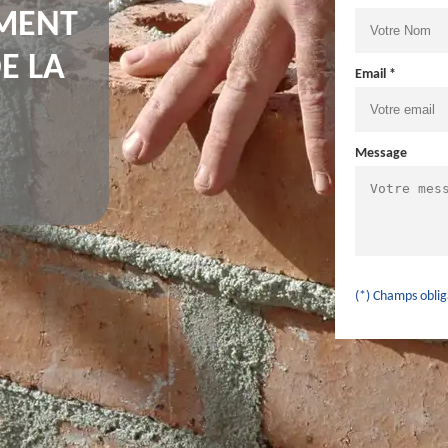
IMENT
E LA
Email *
Message
(*) Champs oblig