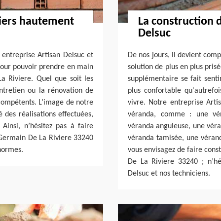
iers hautement
La construction 
Delsuc
 entreprise Artisan Delsuc et
De nos jours, il devient com
 pour pouvoir prendre en main
solution de plus en plus pris
 Riviere. Quel que soit les
supplémentaire se fait senti
entretien ou la rénovation de
plus confortable qu'autrefoi
compétents. L’image de notre
vivre. Notre entreprise Arti
é des réalisations effectuées,
véranda, comme : une vér
 Ainsi, n’hésitez pas à faire
véranda anguleuse, une vér
t Germain De La Riviere 33240
véranda tamisée, une vérand
normes.
vous envisagez de faire cons
De La Riviere 33240 ; n’hé
Delsuc et nos techniciens.