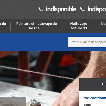
indisponible
indispo
e de
Peinture et nettoyage de
Nettoyage
Net
façade 33
toiture 33
DE
Vos coordonn
Nom *