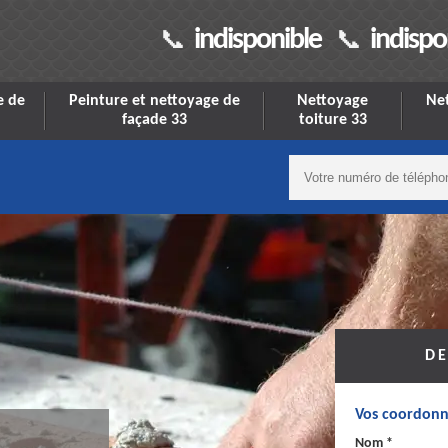
indisponible
indispo
e de
Peinture et nettoyage de
Nettoyage
Net
façade 33
toiture 33
DE
Vos coordonn
Nom *