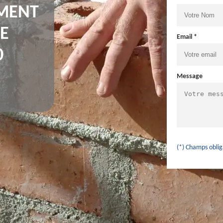
IMENT
DE
Email *
0
Message
(*) Champs oblig