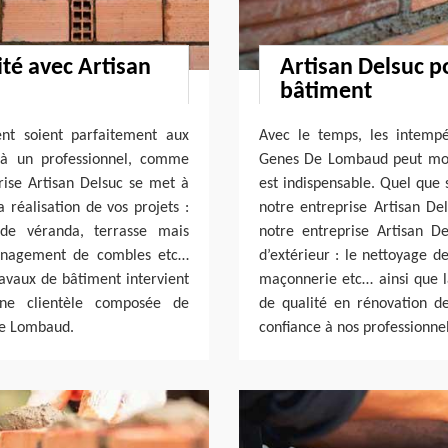
é avec Artisan
Artisan Delsuc p
bâtiment
nt soient parfaitement aux
Avec le temps, les intempé
l à un professionnel, comme
Genes De Lombaud peut mont
rise Artisan Delsuc se met à
est indispensable. Quel que 
réalisation de vos projets :
notre entreprise Artisan Del
 de véranda, terrasse mais
notre entreprise Artisan D
ménagement de combles etc…
d’extérieur : le nettoyage d
ravaux de bâtiment intervient
maçonnerie etc… ainsi que la
ne clientèle composée de
de qualité en rénovation d
 De Lombaud.
confiance à nos professionn