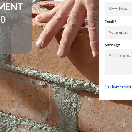
IMENT
0
Email *
Message
(*) Champs oblig