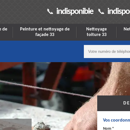
indisponible
indispo
e de
Peinture et nettoyage de
Nettoyage
Net
façade 33
toiture 33
DE
Vos coordonn
Nom *