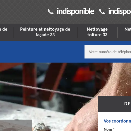
indisponible
indispo
e de
Peinture et nettoyage de
Nettoyage
Net
façade 33
toiture 33
DE
Vos coordonn
Nom *