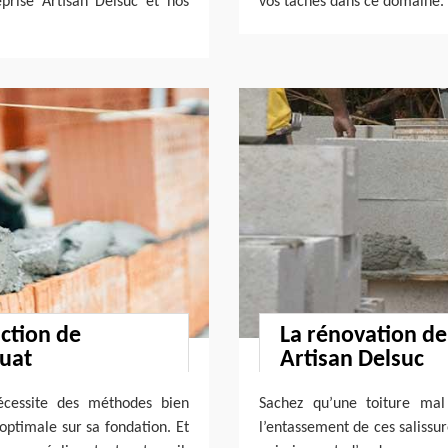
prise Artisan Delsuc et nos
vos tâches dans ce domaine.
uction de
La rénovation de
ouat
Artisan Delsuc
nécessite des méthodes bien
Sachez qu’une toiture mal
 optimale sur sa fondation. Et
l’entassement de ces salissur