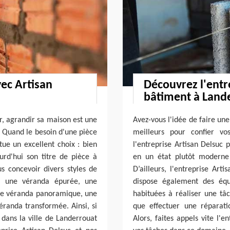
vec Artisan
Découvrez l'entr
bâtiment à Land
r, agrandir sa maison est une
Avez-vous l'idée de faire un
s. Quand le besoin d'une pièce
meilleurs pour confier vo
tue un excellent choix : bien
l'entreprise Artisan Delsuc 
ourd'hui son titre de pièce à
en un état plutôt moderne
us concevoir divers styles de
D’ailleurs, l'entreprise Art
, une véranda épurée, une
dispose également des équ
ne véranda panoramique, une
habituées à réaliser une t
randa transformée. Ainsi, si
que effectuer une réparat
 dans la ville de Landerrouat
Alors, faites appels vite l'