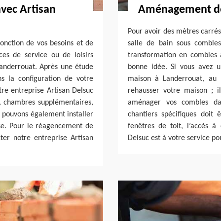
vec Artisan
Aménagement de 
Pour avoir des mètres carrés
onction de vos besoins et de
salle de bain sous comble
aces de service ou de loisirs
transformation en combles
 Landerrouat. Après une étude
bonne idée. Si vous avez u
ns la configuration de votre
maison à Landerrouat, au l
tre entreprise Artisan Delsuc
rehausser votre maison ; i
u, chambres supplémentaires,
aménager vos combles dan
 pouvons également installer
chantiers spécifiques doit 
se. Pour le réagencement de
fenêtres de toit, l’accès à
er notre entreprise Artisan
Delsuc est à votre service pou