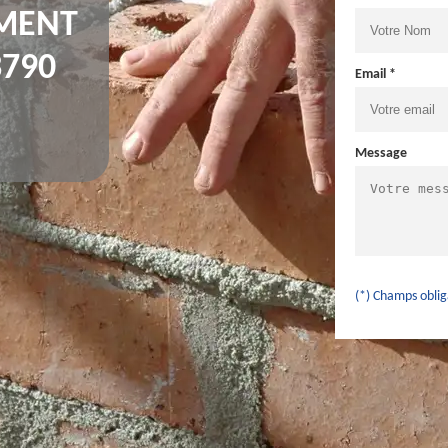
IMENT
3790
Email *
Message
(*) Champs oblig