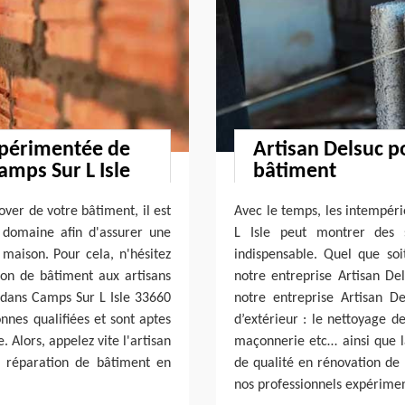
expérimentée de
Artisan Delsuc p
amps Sur L Isle
bâtiment
ver de votre bâtiment, il est
Avec le temps, les intempéri
 domaine afin d'assurer une
L Isle peut montrer des 
 maison. Pour cela, n'hésitez
indispensable. Quel que soi
tion de bâtiment aux artisans
notre entreprise Artisan Del
e dans Camps Sur L Isle 33660
notre entreprise Artisan D
onnes qualifiées et sont aptes
d’extérieur : le nettoyage d
 Alors, appelez vite l'artisan
maçonnerie etc… ainsi que la
e réparation de bâtiment en
de qualité en rénovation de 
nos professionnels expérime