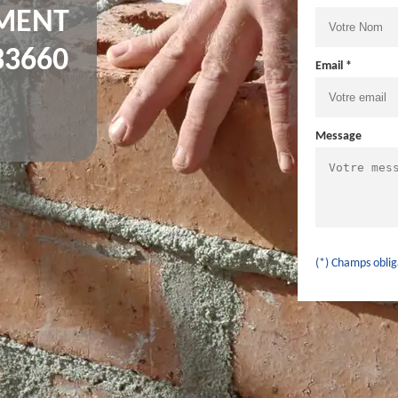
IMENT
33660
Email *
Message
(*) Champs oblig