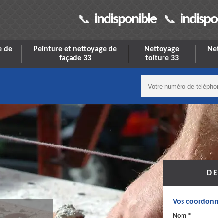
indisponible
indispo
e de
Peinture et nettoyage de
Nettoyage
Net
façade 33
toiture 33
DE
Vos coordonn
Nom *