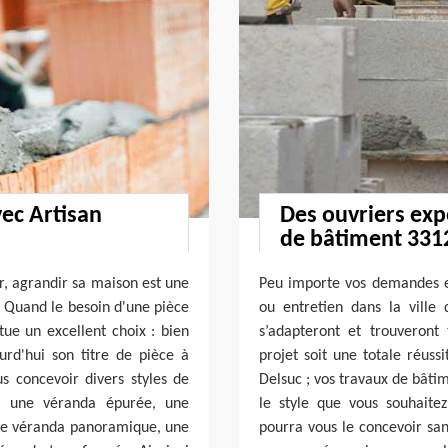
vec Artisan
Des ouvriers exp
de bâtiment 331
r, agrandir sa maison est une
Peu importe vos demandes e
s. Quand le besoin d'une pièce
ou entretien dans la ville
tue un excellent choix : bien
s’adapteront et trouveront
ourd'hui son titre de pièce à
projet soit une totale réuss
us concevoir divers styles de
Delsuc ; vos travaux de bâti
, une véranda épurée, une
le style que vous souhaite
ne véranda panoramique, une
pourra vous le concevoir sa