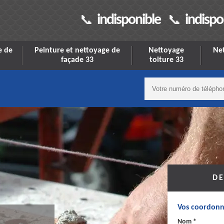
indisponible
indispo
e de
Peinture et nettoyage de
Nettoyage
Net
façade 33
toiture 33
DE
Vos coordonn
Nom *