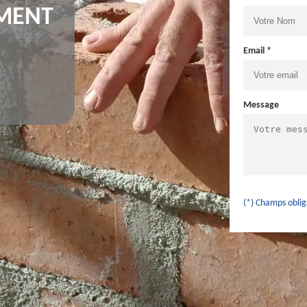
IMENT
Email *
Message
(*) Champs oblig